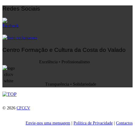
Redes Sociais
Centro Formação e Cultura da Costa do Valado
Excelência • Profissionalismo
Transparência • Solidariedade
© 2026
CFCCV
Envie-nos uma mensagem
|
Política de Privacidade
|
Contactos