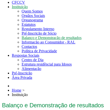
CFCCV
Instituição
Quem Somos
Orgãos Sociais
Organograma
Estatutos
Regulamento Interno
Pré-Inscrição de Sócio
Balanço e Demonstração de resultados
Informação ao Consumidor - RAL
Contactos
Política de Privacidade
Respostas Sociais
Centro de Dia
Estrutura residêncial para Idosos
Alimentação
Pré-Inscrição
Área Privada
Home
>
Instituição
Balanço e Demonstração de resultados