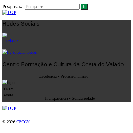
Pesquisar...
Ir
Redes Sociais
Centro Formação e Cultura da Costa do Valado
Excelência • Profissionalismo
Transparência • Solidariedade
© 2026
CFCCV